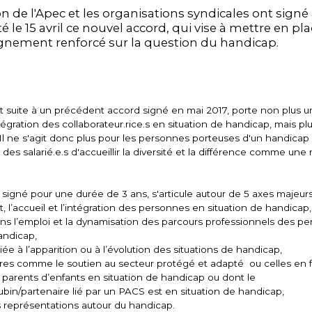
on de l'Apec et les organisations syndicales ont signé
é le 15 avril ce nouvel accord, qui vise à mettre en pl
ement renforcé sur la question du handicap.
ait suite à un précédent accord signé en mai 2017, porte non plus
intégration des collaborateur.rice.s en situation de handicap, mais p
. Il ne s'agit donc plus pour les personnes porteuses d'un handicap
des salarié.e.s d'accueillir la diversité et la différence comme une
igné pour une durée de 3 ans, s'articule autour de 5 axes majeurs
, l’accueil et l’intégration des personnes en situation de handicap,
ans l’emploi et la dynamisation des parcours professionnels des p
andicap,
liée à l’apparition ou à l’évolution des situations de handicap,
res comme le soutien au secteur protégé et adapté ou celles en 
 parents d’enfants en situation de handicap ou dont le
bin/partenaire lié par un PACS est en situation de handicap,
s représentations autour du handicap.