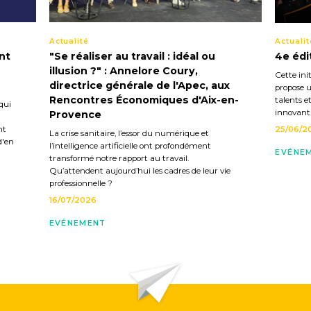
Actualité
Actualit
nt
"Se réaliser au travail : idéal ou
4e édi
illusion ?" : Annelore Coury,
Cette init
directrice générale de l'Apec, aux
propose u
Rencontres Économiques d'Aix-en-
talents e
qui
innovant
Provence
nt
25/06/2
La crise sanitaire, l’essor du numérique et
d'en
l’intelligence artificielle ont profondément
EVÉNE
transformé notre rapport au travail.
Qu’attendent aujourd’hui les cadres de leur vie
professionnelle ?
16/07/2026
EVÉNEMENT