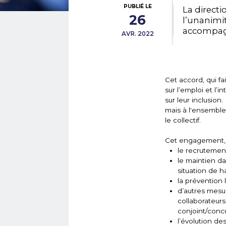
PUBLIÉ LE
La directi
26
l’unanimit
accompagn
AVR. 2022
Cet accord, qui f
sur l’emploi et l’
sur leur inclusion
mais à l'ensemble 
le collectif.
Cet engagement, s
le recrutement
le maintien d
situation de h
la prévention 
d’autres mesu
collaborateurs
conjoint/concu
l’évolution de