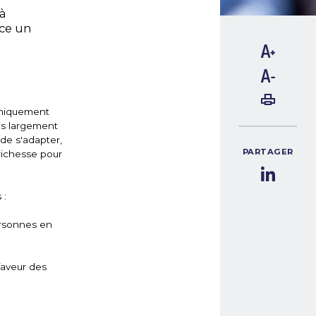
 à
ace un
 uniquement
lus largement
 de s'adapter,
PARTAGER
 richesse pour
 :
ersonnes en
faveur des