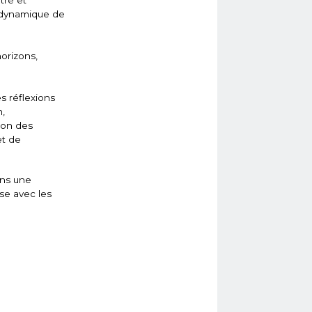
tré et
e dynamique de
horizons,
s réflexions
n,
ion des
et de
ans une
se avec les