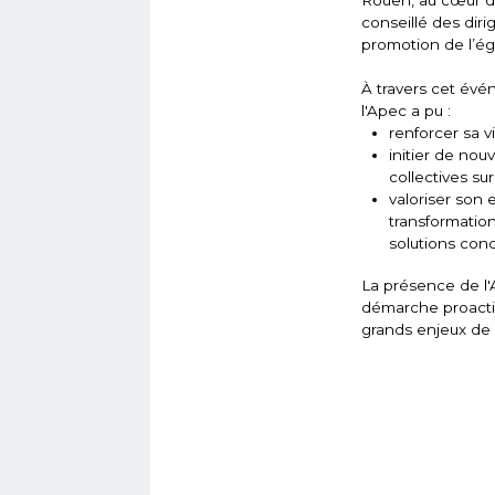
Rouen, au cœur du
conseillé des dir
promotion de l’éga
À travers cet évén
l'Apec a pu :
renforcer sa vi
initier de nou
collectives su
valoriser son
transformation
solutions conc
La présence de l
démarche proactiv
grands enjeux de 