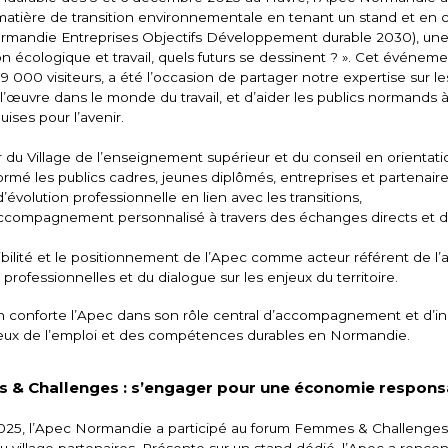
tière de transition environnementale en tenant un stand et en 
andie Entreprises Objectifs Développement durable 2030), un
tion écologique et travail, quels futurs se dessinent ? ». Cet événem
e 9 000 visiteurs, a été l’occasion de partager notre expertise sur le
l’œuvre dans le monde du travail, et d’aider les publics normands à
ses pour l’avenir.
du Village de l’enseignement supérieur et du conseil en orientation
nformé les publics cadres, jeunes diplômés, entreprises et partenaire
’évolution professionnelle en lien avec les transitions,
accompagnement personnalisé à travers des échanges directs et d
sibilité et le positionnement de l’Apec comme acteur référent de l’a
professionnelles et du dialogue sur les enjeux du territoire.
on conforte l’Apec dans son rôle central d’accompagnement et d’i
eux de l’emploi et des compétences durables en Normandie.
& Challenges : s’engager pour une économie respons
25, l’Apec Normandie a participé au forum Femmes & Challenges