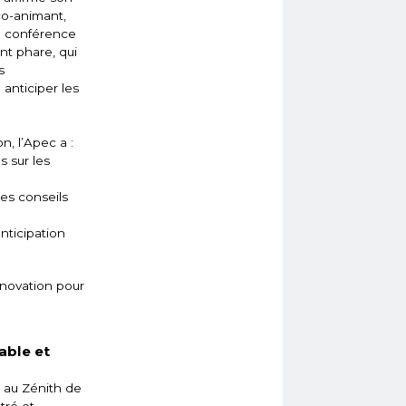
co-animant,
e conférence
ent phare, qui
s
 anticiper les
, l’Apec a :
s sur les
es conseils
nticipation
nnovation pour
able et
 au Zénith de