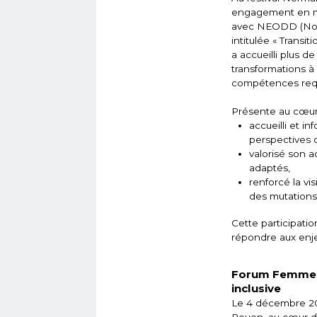
engagement en ma
avec NEODD (Norm
intitulée « Transi
a accueilli plus d
transformations à 
compétences requi
Présente au cœur 
accueilli et i
perspectives d
valorisé son 
adaptés,
renforcé la vi
des mutations 
Cette participati
répondre aux enj
Forum Femmes 
inclusive
Le 4 décembre 20