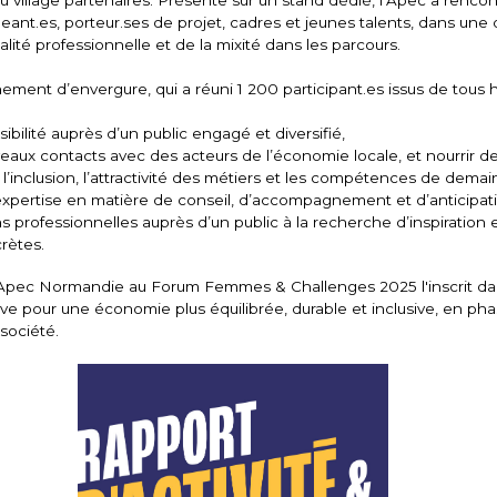
 village partenaires. Présente sur un stand dédié, l’Apec a rencon
igeant.es, porteur.ses de projet, cadres et jeunes talents, dans un
lité professionnelle et de la mixité dans les parcours.
ement d’envergure, qui a réuni 1 200 participant.es issus de tous 
sibilité auprès d’un public engagé et diversifié,
veaux contacts avec des acteurs de l’économie locale, et nourrir de
r l’inclusion, l’attractivité des métiers et les compétences de demai
 expertise en matière de conseil, d’accompagnement et d’anticipat
s professionnelles auprès d’un public à la recherche d’inspiration 
rètes.
'Apec Normandie au Forum Femmes & Challenges 2025 l'inscrit d
e pour une économie plus équilibrée, durable et inclusive, en pha
société.