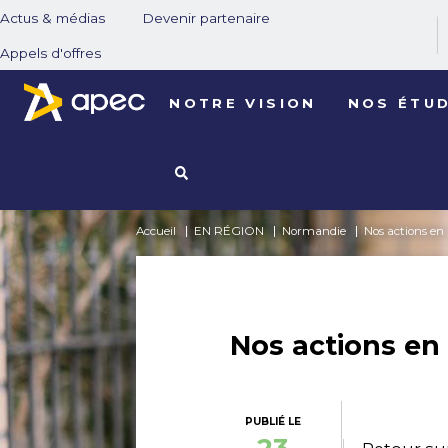
Actus & médias
Devenir partenaire
Appels d'offres
NOTRE VISION
NOS ÉTU
Accueil
EN RÉGION
Normandie
Nos actions e
Nos actions e
PUBLIÉ LE