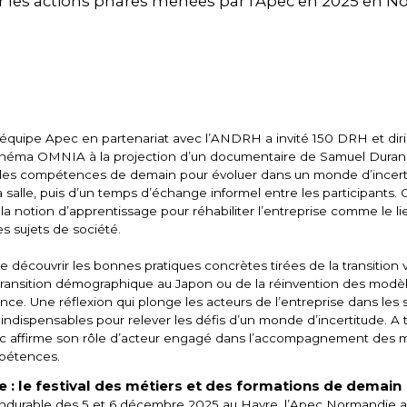
r les actions phares menées par l'Apec en 2025 en N
’équipe Apec en partenariat avec l’ANDRH a invité 150 DRH et dir
Cinéma OMNIA à la projection d’un documentaire de Samuel Duran
r les compétences de demain pour évoluer dans un monde d’incerti
a salle, puis d’un temps d’échange informel entre les participants
la notion d’apprentissage pour réhabiliter l’entreprise comme le li
es sujets de société.
e découvrir les bonnes pratiques concrètes tirées de la transition 
transition démographique au Japon ou de la réinvention des modè
ce. Une réflexion qui plonge les acteurs de l’entreprise dans les sa
ndispensables pour relever les défis d’un monde d’incertitude. A t
c affirme son rôle d’acteur engagé dans l’accompagnement des m
mpétences.
: le festival des métiers et des formations de demain
ndurable des 5 et 6 décembre 2025 au Havre, l’Apec Normandie a