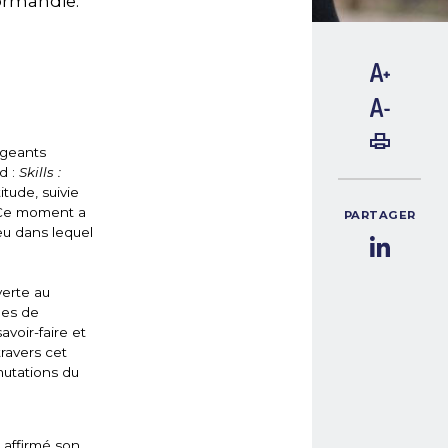
ormandie.
igeants
d :
Skills :
tude, suivie
. Ce moment a
PARTAGER
eu dans lequel
verte au
les de
voir-faire et
ravers cet
utations du
 affirmé son