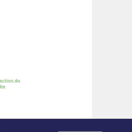
'action du
die