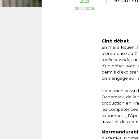
23
Retour su
JUIN 2026
Ciné débat
En mai à Rouen, l
d’entreprise au 
make it work
; su
d’un débat avec l
permis d’explorer 
on s’engage sur l
L’occasion aussi d
Danemark, de la 
production en Fran
les compétences i
évènement, l’Ape
travail et des co
Normandurable 
Au festival Norma