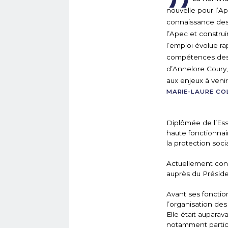
nouvelle pour l’A
connaissance des 
l’Apec et constru
l’emploi évolue r
compétences des c
d’Annelore Coury,
aux enjeux à veni
MARIE-LAURE COL
Diplômée de l’Ess
haute fonctionnair
la protection soci
Actuellement cons
auprès du Préside
Avant ses fonction
l’organisation de
Elle était auparav
notamment partici