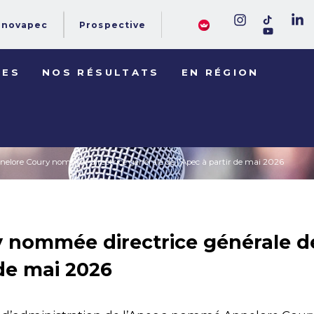
novapec
Prospective
DES
NOS RÉSULTATS
EN RÉGION
nelore Coury nommée directrice générale de l’Apec à partir de mai 2026
 nommée directrice générale d
 de mai 2026