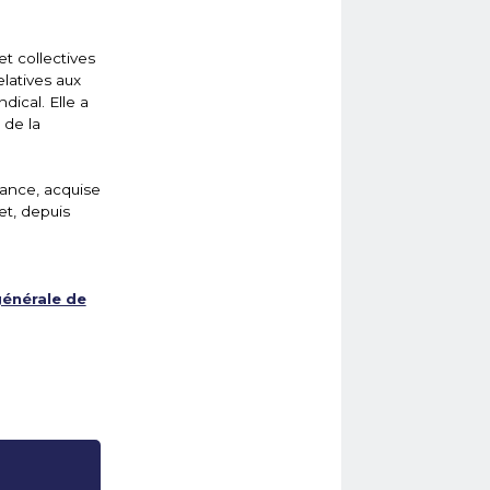
et collectives
elatives aux
dical. Elle a
 de la
ance, acquise
t, depuis
énérale de