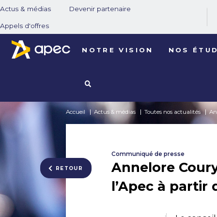
Actus & médias
Devenir partenaire
Appels d'offres
NOTRE VISION
NOS ÉTU
Accueil
Actus & médias
Toutes nos actualités
An
Communiqué de presse
Annelore Coury
RETOUR
l’Apec à partir