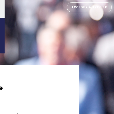
ACCÉDER À APEC.FR
e