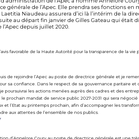
l d’administration de l’Apec a nommé Annelore Cour
ice générale de l’Apec. Elle prendra ses fonctions en 
 Laetitia Niaudeau assurera d’ici là l’intérim de la dir
suite au départ fin janvier de Gilles Gateau qui était d
 l’Apec depuis juillet 2020.
’avis favorable de la Haute Autorité pour la transparence de la vie 
is de rejoindre l’Apec au poste de directrice générale et je remer
pour sa confiance. Dans le respect de sa gouvernance paritaire et 
 je poursuivrai les actions menées auprès des cadres et des entrepri
le prochain mandat de service public 2027-2031 qui sera négocié 
ux et l’Etat au printemps prochain, afin d’accompagner les transfo
ondre aux attentes de l’ensemble de nos publics.
Y
ion d’Annelore Coury au poste de directrice générale est une tr