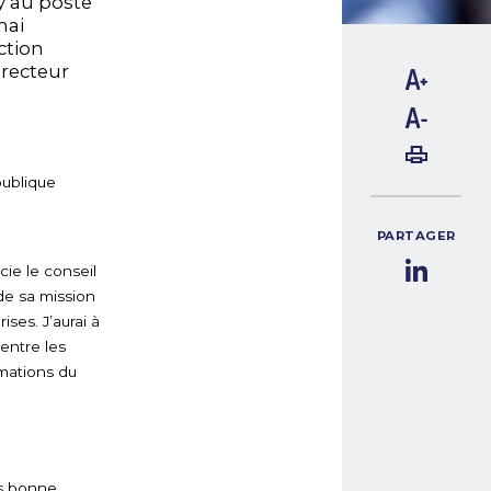
y au poste
mai
ection
irecteur
publique
PARTAGER
cie le conseil
de sa mission
ses. J’aurai à
entre les
rmations du
ès bonne