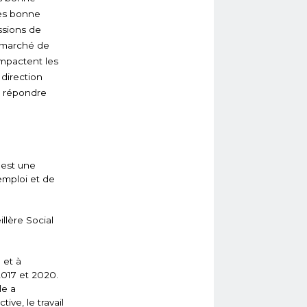
rès bonne
ssions de
e marché de
impactent les
direction
t répondre
 est une
’emploi et de
llère Social
 et à
2017 et 2020.
le a
ve, le travail