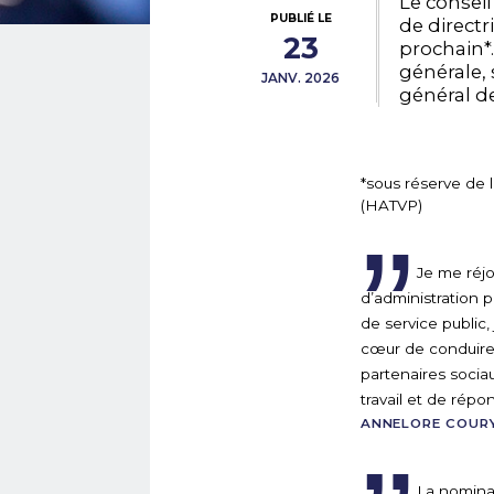
Le consei
PUBLIÉ LE
de directr
23
prochain*.
générale, 
JANV. 2026
général de
*sous réserve de l
(HATVP)
Je me réjou
d’administration 
de service public,
cœur de conduire 
partenaires socia
travail et de rép
ANNELORE COUR
La nominat