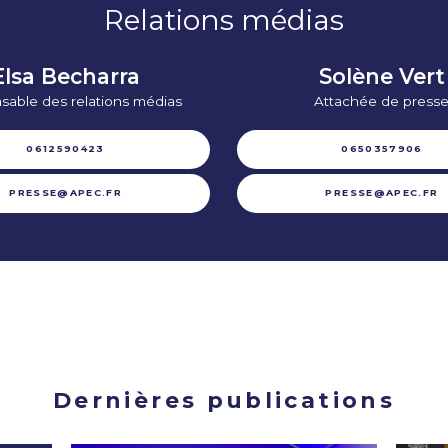
Relations médias
Elsa Becharra
Solène Vert
sable des relations médias
Attachée de press
0612590423
0650357906
PRESSE@APEC.FR
PRESSE@APEC.FR
Dernières publications