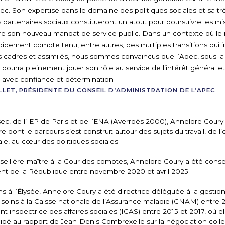
pec. Son expertise dans le domaine des politiques sociales et sa t
partenaires sociaux constitueront un atout pour poursuivre les mi
ire son nouveau mandat de service public. Dans un contexte où l
apidement compte tenu, entre autres, des multiples transitions qui 
adres et assimilés, nous sommes convaincus que l’Apec, sous la 
 pourra pleinement jouer son rôle au service de l’intérêt général e
r avec confiance et détermination
LET, PRÉSIDENTE DU CONSEIL D’ADMINISTRATION DE L’APEC
ec, de l’IEP de Paris et de l’ENA (Averroès 2000), Annelore Coury
e dont le parcours s’est construit autour des sujets du travail, de l
ale, au cœur des politiques sociales.
eillère-maître à la Cour des comptes, Annelore Coury a été consei
nt de la République entre novembre 2020 et avril 2025.
s à l’Élysée, Annelore Coury a été directrice déléguée à la gestion
s soins à la Caisse nationale de l’Assurance maladie (CNAM) entre 
ant inspectrice des affaires sociales (IGAS) entre 2015 et 2017, où el
pé au rapport de Jean-Denis Combrexelle sur la négociation collecti