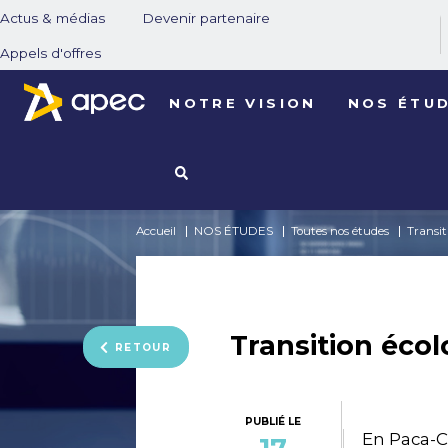
Actus & médias
Devenir partenaire
Appels d'offres
NOTRE VISION
NOS ÉTU
Accueil
NOS ÉTUDES
Toutes nos études
Transit
Transition écol
RETOUR
PUBLIÉ LE
En Paca-C