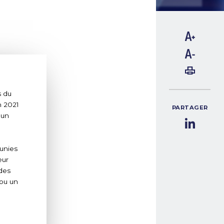
s du
n 2021
PARTAGER
 un
éunies
eur
 des
 ou un