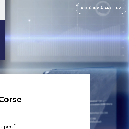
ACCÉDER À APEC.FR
 Corse
apec.fr