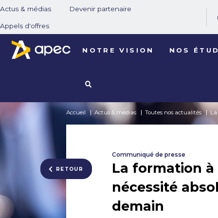
Actus & médias
Devenir partenaire
Appels d'offres
NOTRE VISION
NOS ÉTU
Accueil
Actus & médias
Toutes nos actualités
La
Communiqué de presse
La formation à 
RETOUR
nécessité abso
demain