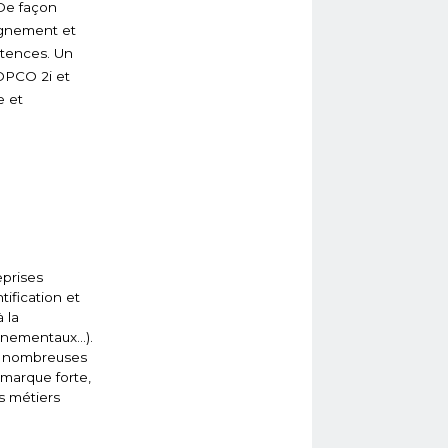
 De façon
pagnement et
étences. Un
OPCO 2i et
e et
prises
tification et
 la
onnementaux…).
De nombreuses
 marque forte,
s métiers