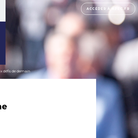
ACCÉDER À APEC.FR
ux défis de demain
ne