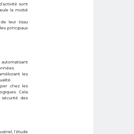
activité sont
eule la moitié
de leur tissu
les principaux
n automatisant
données.
méliorant les
alité.
pper chez les
ogiques. Cela
e sécurité des
triel, l’étude