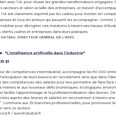
en avec l’IA, pour réussir les grandes transformations engagées.
les secteurs et selon la taille des entreprises, un besoin d’accom
ur l’IA est clairement exprimé par les cadres pour monter en comp
reprises et tous les acteurs qui peuvent les accompagner, comme 
mobilise pour décrypter ces mutations à travers ses travaux d’étud
lients cadres et entreprises dans leurs pratiques.
 GATEAU, DIRECTEUR GÉNÉRAL DE L’APEC.
de
:
"
L’intelligence artificielle dans l’industrie
"
O 2i
eur de compétences interindustriel, accompagne les 90 000 entre
 l’anticipation de leurs besoins en recrutement ainsi que dans l’iden
des compétences des salariés pour leur permettre de faire face à
s métiers et aux nouveaux défis (numériques, écologiques, envir
t facilite l’apprentissage et la professionnalisation des Jeunes. 
menées auprès des Jeunes et salariés en reconversion à travers une
®”, commune aux 29 branches professionnelles, pour promouvoir le
rer vers ce secteur.
o2i.fr / aveclindustrie.fr