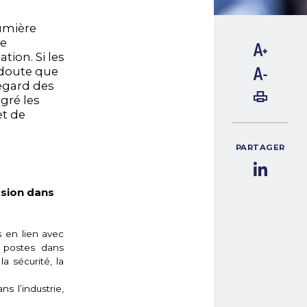
umière
de
tion. Si les
 doute que
regard des
gré les
et de
PARTAGER
ssion dans
 en lien avec
s postes dans
a sécurité, la
s l’industrie,