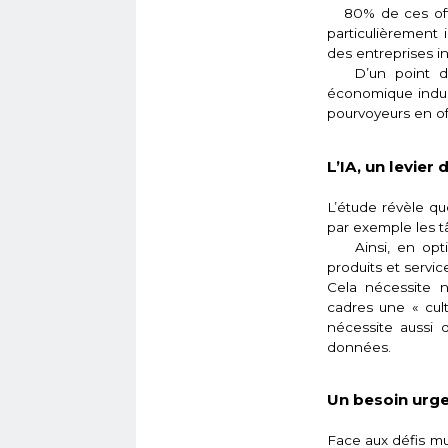
80% de ces offre
particulièrement 
des entreprises in
D’un point de vu
économique indust
pourvoyeurs en off
L’IA, un levie
L’étude révèle qu
par exemple les t
Ainsi, en optimi
produits et servic
Cela nécessite 
cadres une « cul
nécessite aussi d
données.
Un besoin urge
Face aux défis mul