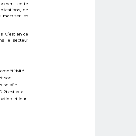
priment cette
lications, de
maitriser les
s. C’est en ce
ns le secteur
ompétitivité
et son
euse afin
O 2i est aux
ation et leur