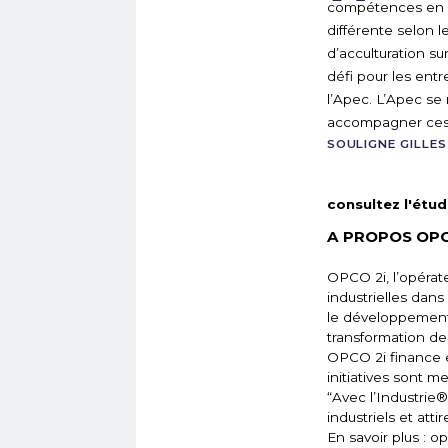
compétences en li
différente selon 
d’acculturation s
défi pour les ent
l’Apec. L’Apec se 
accompagner ces c
SOULIGNE GILLES
consultez l'étu
A PROPOS OPC
OPCO 2i, l’opérat
industrielles dans
le développement 
transformation de
OPCO 2i finance e
initiatives sont 
“Avec l’Industrie
industriels et atti
En savoir plus : opc