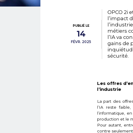
OPCO 2i e
l’impact de
l’industri
PUBLIÉ LE
métiers c
14
l’IA va c
FÉVR. 2025
gains de p
inquiétud
sécurité.
Les offres d’em
l’industrie
La part des offr
l’IA reste faibl
l’informatique, e
production et le 
Pour autant, entr
contre seulement 