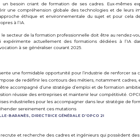
 un besoin criant de formation de ses cadres. Eux-mêmes ex
érir une compréhension globale des technologies et de leurs imp
pproche éthique et environnementale du sujet et pour cela de 
opres à l’IA.
 le secteur de la formation professionnelle doit être au rendez-vou
 expérimente actuellement des formations dédiées à l’IA da
t vocation à se généraliser courant 2025.
sente une formidable opportunité pour l’industrie de renforcer sa c
e impose de redéfinir les contours des métiers, notamment cadres, 
être accompagné d’une stratégie d’emploi et de formation ambiti
sition réussie des entreprises et maintenir leur compétitivité. OPC
ises industrielles pour les accompagner dans leur stratégie de form
éhender sereinement ces mutations
LLE-BARANÈS, DIRECTRICE GÉNÉRALE D’OPCO 2I
e recrute et recherche des cadres et ingénieurs qui possèdent des