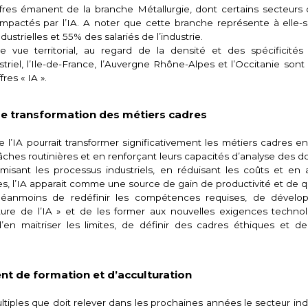
s émanent de la branche Métallurgie, dont certains secteurs d’
impactés par l’IA. A noter que cette branche représente à elle-s
dustrielles et 55% des salariés de l’industrie.
e territorial, au regard de la densité et des spécificités 
riel, l’Ile-de-France, l’Auvergne Rhône-Alpes et l’Occitanie sont 
res « IA ».
r de transformation des métiers cadres
e l’IA pourrait transformer significativement les métiers cadres e
âches routinières et en renforçant leurs capacités d’analyse des 
sant les processus industriels, en réduisant les coûts et en a
es, l’IA apparait comme une source de gain de productivité et de qu
néanmoins de redéfinir les compétences requises, de dévelo
ture de l’IA » et de les former aux nouvelles exigences technol
’en maitriser les limites, de définir des cadres éthiques et d
nt de formation et d’acculturation
tiples que doit relever dans les prochaines années le secteur indus