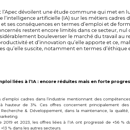
t l’Apec dévoilent une étude commune qui met en l
 l’intelligence artificielle (IA) sur les métiers cadres 
e et ses conséquences en termes d’emploi et de forma
oncernés restent encore limités dans ce secteur, nul
onsidérablement bouleverser le marché du travail au 
roductivité et d’innovation qu’elle apporte et ce, mal
es qu’elle suscite, notamment en termes d’éthique 
ploi liées à l’IA : encore réduites mais en forte progre
es d’emploi cadres dans l’industrie mentionnant des compétences
e, à hauteur de 3%. Ces offres concernent principalement de
n Recherche & Développement, dans la maintenance, la qualité, l
marketing.
e 2019 et 2023, les offres liées à l’IA ont progressé de +56 % dan
+13 % dans les autres secteurs.