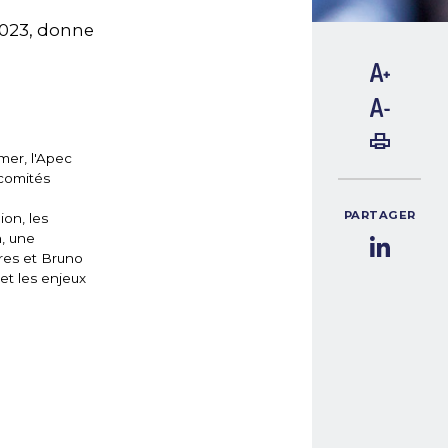
2023, donne
mer, l'Apec
 comités
PARTAGER
on, les
n, une
ires et Bruno
et les enjeux