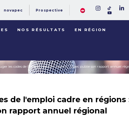
novapec
Prospective
DES
NOS RÉSULTATS
EN RÉGION
uger les codes de l'emploi cadre en régions : l'Apec publie son rapport annuel rég
s de l'emploi cadre en régions 
on rapport annuel régional