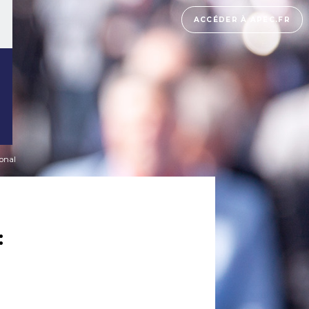
ACCÉDER À APEC.FR
ional
: