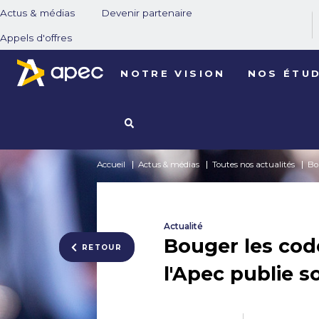
Actus & médias
Devenir partenaire
Appels d'offres
NOTRE VISION
NOS ÉTU
Accueil
Actus & médias
Toutes nos actualités
Bo
Actualité
Bouger les code
RETOUR
l'Apec publie s