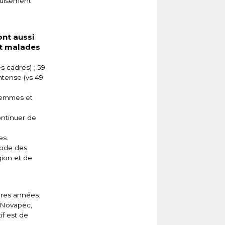
épuisement
ont aussi
nt malades
 cadres) ; 59
ntense (vs 49
 femmes et
ontinuer de
es.
hode des
gion et de
ères années.
e Novapec,
if est de