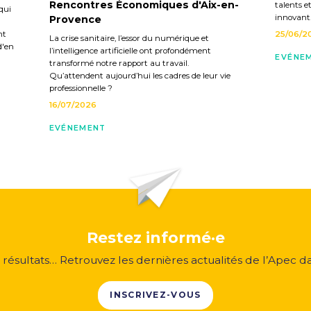
Rencontres Économiques d'Aix-en-
talents e
qui
innovant
Provence
nt
25/06/2
La crise sanitaire, l’essor du numérique et
d'en
l’intelligence artificielle ont profondément
EVÉNE
transformé notre rapport au travail.
Qu’attendent aujourd’hui les cadres de leur vie
professionnelle ?
16/07/2026
EVÉNEMENT
Restez informé·e
, résultats… Retrouvez les dernières actualités de l’Apec d
INSCRIVEZ-VOUS