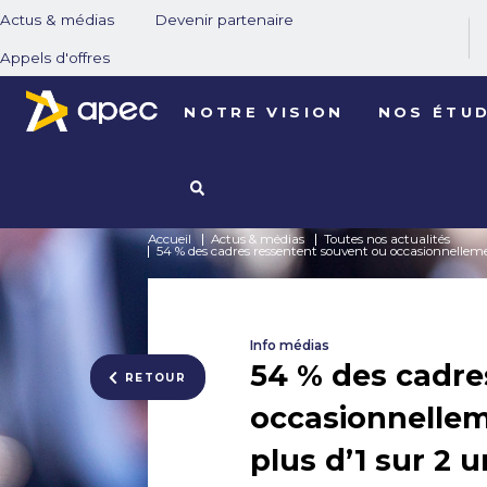
Actus & médias
Devenir partenaire
Appels d'offres
NOTRE VISION
NOS ÉTU
Accueil
Actus & médias
Toutes nos actualités
54 % des cadres ressentent souvent ou occasionnelleme
Info médias
54 % des cadre
RETOUR
occasionnellem
plus d’1 sur 2 