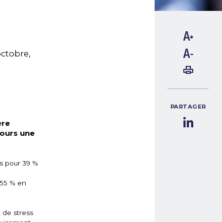
octobre,
PARTAGER
ère
jours une
ss pour 39 %
 55 % en
 de stress