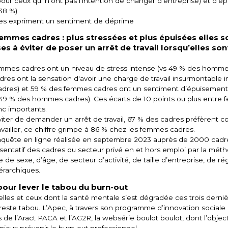
pour ceux qui n’ont pas l’intention de changer d’entreprise) et d’
38 %)
es expriment un sentiment de déprime
femmes cadres : plus stressées et plus épuisées elles s
s à éviter de poser un arrêt de travail lorsqu’elles so
emmes cadres ont un niveau de stress intense (vs 49 % des hommes
es ont la sensation d'avoir une charge de travail insurmontable i
res) et 59 % des femmes cadres ont un sentiment d’épuisement
 49 % des hommes cadres). Ces écarts de 10 points ou plus entre
c importants.
éviter de demander un arrêt de travail, 67 % des cadres préfèrent c
travailler, ce chiffre grimpe à 86 % chez les femmes cadres.
uête en ligne réalisée en septembre 2023 auprès de 2000 cadr
sentatif des cadres du secteur privé en et hors emploi par la mét
 de sexe, d’âge, de secteur d’activité, de taille d’entreprise, de ré
érarchiques.
our lever le tabou du burn-out
les et ceux dont la santé mentale s’est dégradée ces trois derni
 reste tabou. L’Apec, à travers son programme d’innovation social
 de l’Aract PACA et l’AG2R, la websérie boulot boulot, dont l’object
 mieux prévenir le burn-out professionnel.