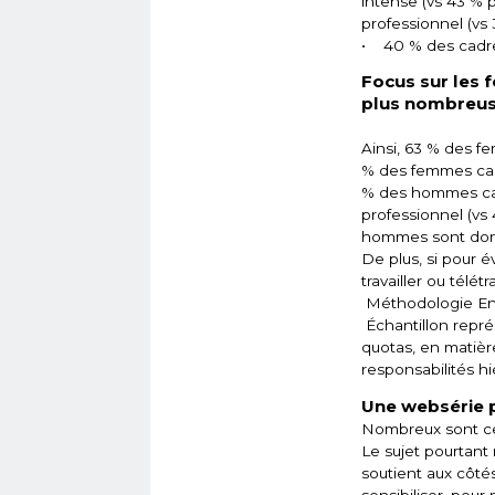
intense (vs 43 % 
professionnel (vs 
• 40 % des cadr
Focus sur les 
plus nombreuse
Ainsi, 63 % des f
% des femmes cadr
% des hommes cad
professionnel (vs
hommes sont don
De plus, si pour 
travailler ou télé
Méthodologie Enq
Échantillon repré
quotas, en matière
responsabilités hi
Une websérie p
Nombreux sont cel
Le sujet pourtant
soutient aux côtés
sensibiliser, pour