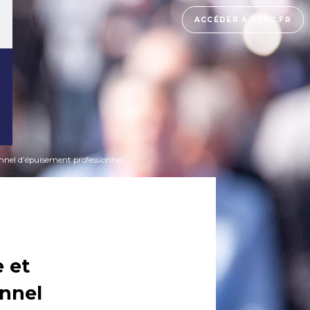
ACCÉDER À APEC.FR
onnel d’épuisement professionnel
 et
onnel