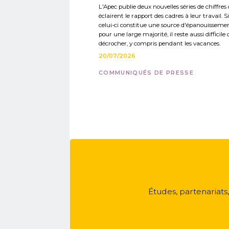
L'Apec publie deux nouvelles séries de chiffres 
éclairent le rapport des cadres à leur travail. Si
celui-ci constitue une source d'épanouisseme
pour une large majorité, il reste aussi difficile 
décrocher, y compris pendant les vacances.
20/07/2026
COMMUNIQUÉS DE PRESSE
Études, partenariats