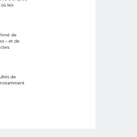
 où les
firmé de
es – et de
ctes.
ultés de
e, notamment