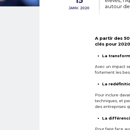
15
élevés, l’
autour de 
JANV. 2020
A partir des 5
clés pour 2020
La transfor
Avec un impact se
fortement les bes
La redéfinit
Pour inclure dav
techniques, et pe
des entreprises q
La différenc
Pour faire face au