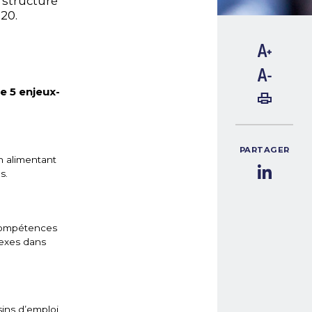
, structuré
020.
e 5 enjeux-
PARTAGER
n alimentant
s.
 compétences
lexes dans
sins d’emploi,