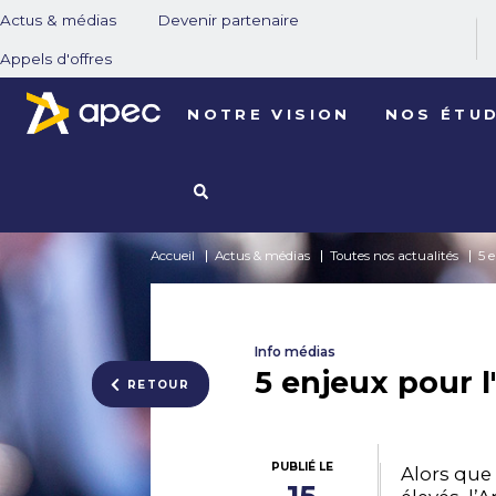
Actus & médias
Devenir partenaire
Appels d'offres
NOTRE VISION
NOS ÉTU
Accueil
Actus & médias
Toutes nos actualités
5 
Info médias
5 enjeux pour 
RETOUR
PUBLIÉ LE
Alors que