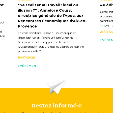
nt
"Se réaliser au travail : idéal ou
4e édi
illusion ?" : Annelore Coury,
Cette init
directrice générale de l'Apec, aux
propose u
Rencontres Économiques d'Aix-en-
talents e
qui
innovant
Provence
nt
25/06/2
La crise sanitaire, l’essor du numérique et
d'en
l’intelligence artificielle ont profondément
EVÉNE
transformé notre rapport au travail.
Qu’attendent aujourd’hui les cadres de leur vie
professionnelle ?
16/07/2026
EVÉNEMENT
Restez informé·e