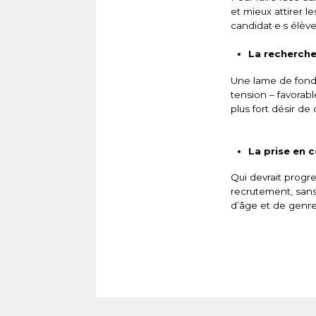
et mieux attirer l
candidat·e·s élève
La recherche
Une lame de fond 
tension – favorab
plus fort désir d
La prise en 
Qui devrait progr
recrutement, sans
d’âge et de genre