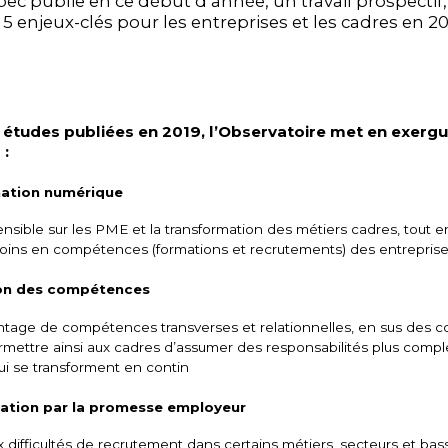
Apec publie en ce début d’année, un travail prospectif
5 enjeux-clés pour les entreprises et les cadres en 2
0 études publiées en 2019, l’Observatoire met en exergu
 :
mation numérique
nsible sur les PME et la transformation des métiers cadres, tout e
oins en compétences (formations et recrutements) des entreprise
ion des compétences
antage de compétences transverses et relationnelles, en sus des
rmettre ainsi aux cadres d’assumer des responsabilités plus comp
ui se transforment en contin
iation par la promesse employeur
x difficultés de recrutement dans certains métiers, secteurs et bas