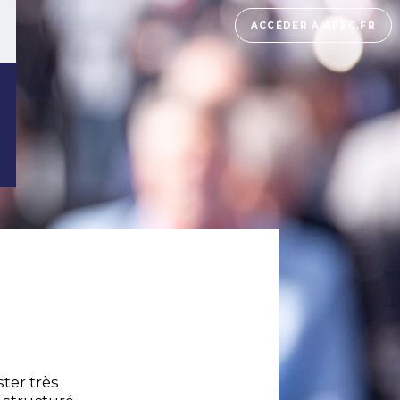
ACCÉDER À APEC.FR
ter très