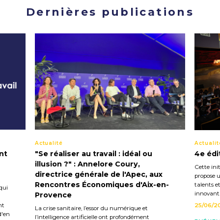
Dernières publications
Actualité
Actualit
nt
"Se réaliser au travail : idéal ou
4e édi
illusion ?" : Annelore Coury,
Cette init
directrice générale de l'Apec, aux
propose u
Rencontres Économiques d'Aix-en-
talents e
qui
innovant
Provence
nt
25/06/2
La crise sanitaire, l’essor du numérique et
d'en
l’intelligence artificielle ont profondément