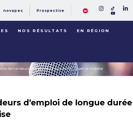
novapec
Prospective
DES
NOS RÉSULTATS
EN RÉGION
dres demandeurs d’emploi de longue durée : l’Apec se mobilise
urs d’emploi de longue durée 
ise