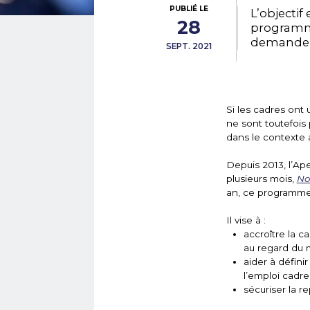
PUBLIÉ LE
L’objectif
28
programme
demandeu
SEPT. 2021
Si les cadres ont 
ne sont toutefois
dans le contexte 
Depuis 2013, l’A
plusieurs mois,
No
an, ce programme a
Il vise à :
accroître la c
au regard du 
aider à défin
l’emploi cadre 
sécuriser la re