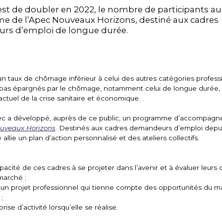
 est de doubler en 2022, le nombre de participants au
 de l’Apec Nouveaux Horizons, destiné aux cadres
rs d’emploi de longue durée.
un taux de chômage inférieur à celui des autres catégories professio
 pas épargnés par le chômage, notamment celui de longue durée, e
actuel de la crise sanitaire et économique.
pec a développé, auprès de ce public, un programme d’accompag
uveaux Horizons
. Destinés aux cadres demandeurs d’emploi depui
llie un plan d’action personnalisé et des ateliers collectifs.
apacité de ces cadres à se projeter dans l’avenir et à évaluer leu
marché ;
ir un projet professionnel qui tienne compte des opportunités du 
;
prise d’activité lorsqu’elle se réalise.