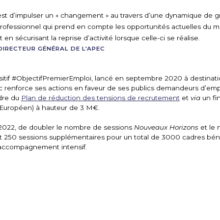
 est d’impulser un « changement » au travers d’une dynamique de g
 professionnel qui prend en compte les opportunités actuelles du 
 en sécurisant la reprise d’activité lorsque celle-ci se réalise.
DIRECTEUR GÉNÉRAL DE L'APEC
positif #ObjectifPremierEmploi, lancé en septembre 2020 à destinat
ec renforce ses actions en faveur de ses publics demandeurs d’em
dre du
Plan de réduction des tensions de recrutement
et
via
un fi
 Européen) à hauteur de 3 M€.
en 2022, de doubler le nombre de sessions
Nouveaux Horizons
et le
soit 250 sessions supplémentaires pour un total de 3000 cadres bén
accompagnement intensif.