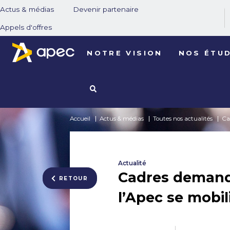
Actus & médias
Devenir partenaire
Appels d'offres
NOTRE VISION
NOS ÉTU
Accueil
Actus & médias
Toutes nos actualités
Ca
Actualité
Cadres demande
RETOUR
l’Apec se mobil