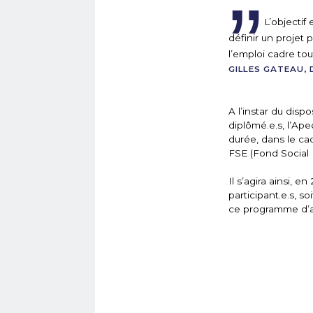
L’objectif
définir un projet
l’emploi cadre tout
GILLES GATEAU, 
A l’instar du dis
diplômé.e.s, l’Ap
durée, dans le ca
FSE (Fond Social
Il s’agira ainsi, 
participant.e.s, 
ce programme d’