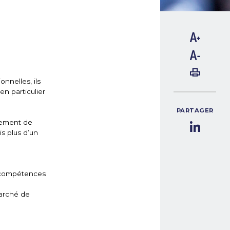
nnelles, ils
n particulier
PARTAGER
nement de
s plus d’un
rs compétences
marché de