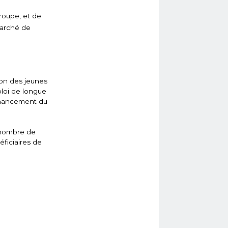
roupe, et de
marché de
ion des jeunes
ploi de longue
nancement du
 nombre de
éficiaires de