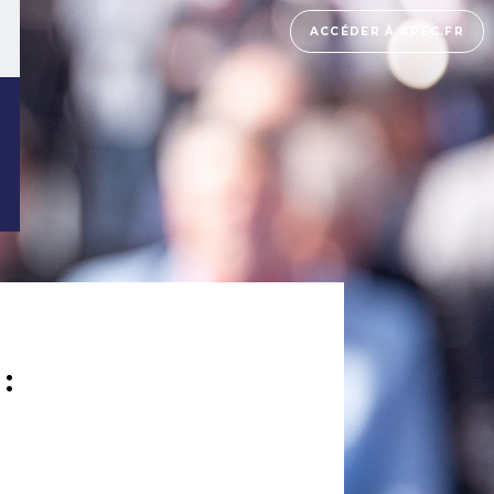
ACCÉDER À APEC.FR
: