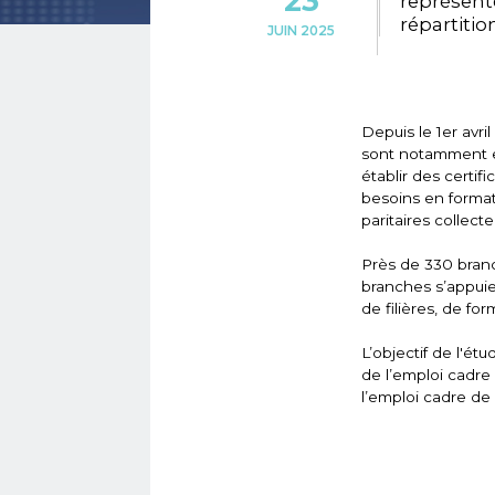
23
représent
répartitio
JUIN 2025
Depuis le 1er avr
sont notamment en
établir des certif
besoins en forma
paritaires collect
Près de 330 branc
branches s’appui
de filières, de fo
L’objectif de l'é
de l’emploi cadre 
l’emploi cadre de