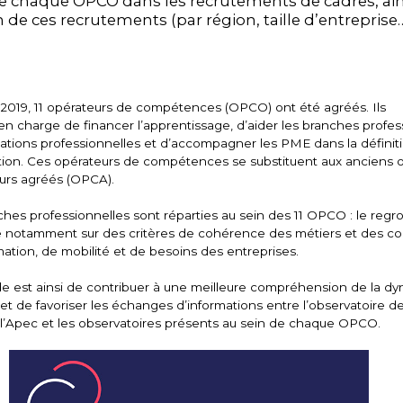
e chaque OPCO dans les recrutements de cadres, ain
n de ces recrutements (par région, taille d’entreprise…
il 2019, 11 opérateurs de compétences (OPCO) ont été agréés. Ils
 charge de financer l’apprentissage, d’aider les branches profes
ications professionnelles et d’accompagner les PME dans la définit
tion. Ces opérateurs de compétences se substituent aux anciens 
eurs agréés (OPCA).
hes professionnelles sont réparties au sein des 11 OPCO : le re
e notamment sur des critères de cohérence des métiers et des c
rmation, de mobilité et de besoins des entreprises.
tude est ainsi de contribuer à une meilleure compréhension de la d
et de favoriser les échanges d’informations entre l’observatoire d
 l’Apec et les observatoires présents au sein de chaque OPCO.