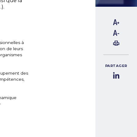
si que la
).
sionnelles à
ion de leurs
organismes
PARTAGER
groupement des
ompétences,
ynamique
e