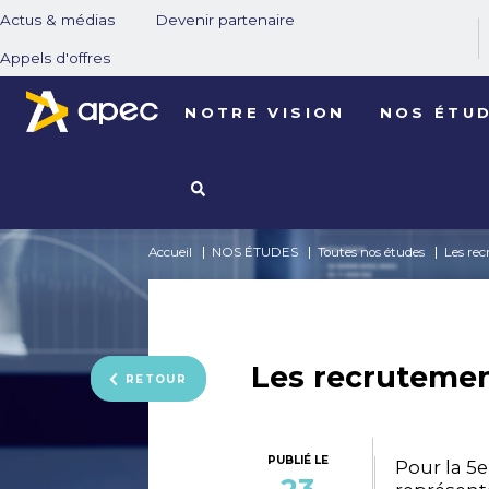
Actus & médias
Devenir partenaire
Appels d'offres
NOTRE VISION
NOS ÉTU
Accueil
NOS ÉTUDES
Toutes nos études
Les re
Les recrutemen
RETOUR
PUBLIÉ LE
Pour la 5