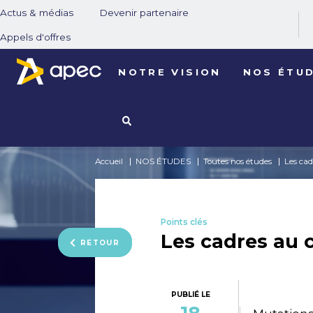
Actus & médias
Devenir partenaire
Appels d'offres
NOTRE VISION
NOS ÉTU
Accueil
NOS ÉTUDES
Toutes nos études
Les ca
Points clés
Les cadres au 
RETOUR
PUBLIÉ LE