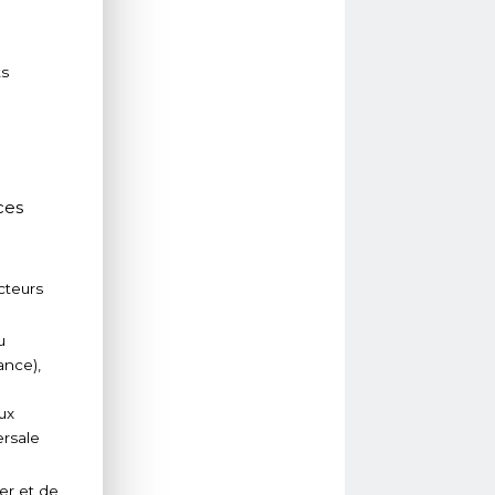
ts
ces
cteurs
u
ance),
ux
ersale
er et de