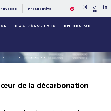
novapec
Prospective
DES
NOS RÉSULTATS
EN RÉGION
dres au cœur de la décarbonation
cœur de la décarbonation