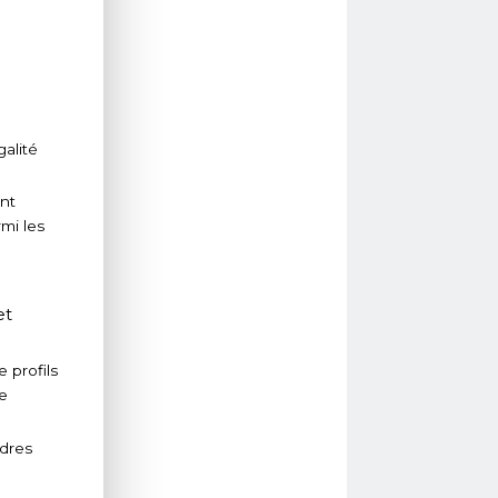
alité
ont
rmi les
et
 profils
de
adres