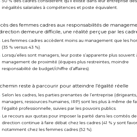
50 % des cadres considèrent qu’il existe dans leur entreprise des
inégalités salariales à compétences et poste équivalent.
ccès des femmes cadres aux responsabilités de manageme
direction demeure difficile, une réalité perçue par les cadr
Les femmes cadres accèdent moins au management que les h
(35 % versus 43 %).
Lorsqu’elles sont managers, leur poste s’apparente plus souvent 
management de proximité (équipes plus restreintes, moindre
responsabilité de budget/chiffre d’affaires).
chemin reste à parcourir pour atteindre l’égalité réelle
Selon les cadres, les parties prenantes de l’entreprise (dirigeants,
managers, ressources humaines, IRP) sont les plus à même de fa
l’égalité professionnelle, suivies par les pouvoirs publics.
Le recours aux quotas pour imposer la parité dans les comités de
direction continue à faire débat chez les cadres (41 % y sont favor
notamment chez les femmes cadres (52 %).