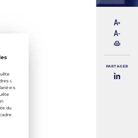
les
PARTAGER
quête
res »,
arié·e·s
quête
un
ste du
 cadre.