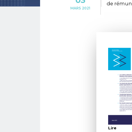
03
de rémuné
MARS 2021
Lire