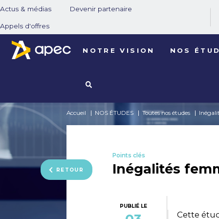
Actus & médias
Devenir partenaire
Appels d'offres
NOTRE VISION
NOS ÉTU
Accueil
NOS ÉTUDES
Toutes nos études
Inégal
Points clés
Inégalités fe
RETOUR
PUBLIÉ LE
Cette étu