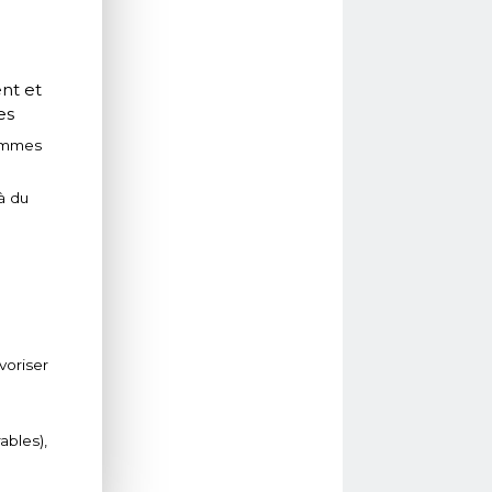
nt et
es
ommes
à du
voriser
ables),