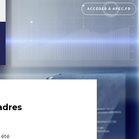
ACCÉDER À APEC.FR
adres
 été