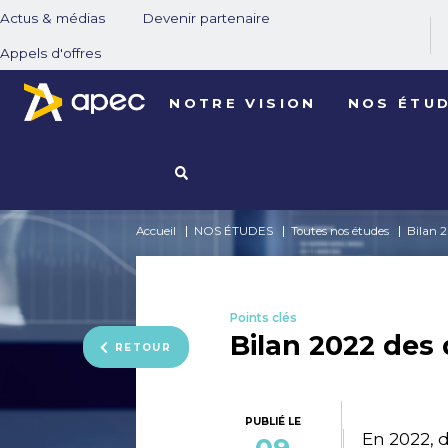
Actus & médias
Devenir partenaire
Appels d'offres
NOTRE VISION
NOS ÉTU
Accueil
NOS ÉTUDES
Toutes nos études
Bilan 2
Points clés
Bilan 2022 des 
RETOUR
PUBLIÉ LE
En 2022, 