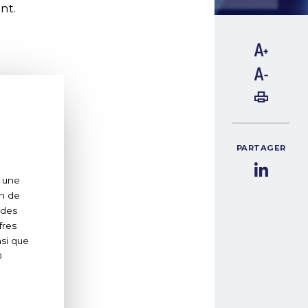
nt.
PARTAGER
: une
on de
 des
fres
nsi que
0