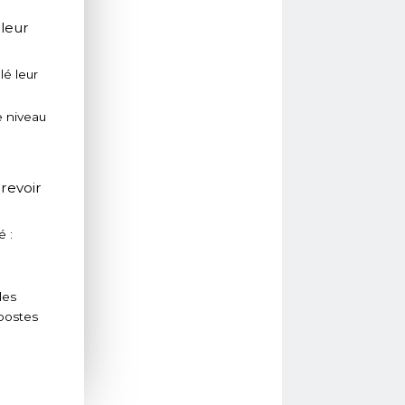
 leur
lé leur
e niveau
 revoir
é :
les
 postes