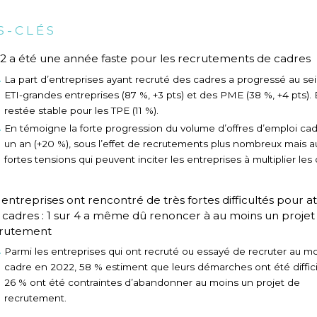
S-CLÉS
2 a été une année faste pour les recrutements de cadres
La part d’entreprises ayant recruté des cadres a progressé au se
ETI-grandes entreprises (87 %, +3 pts) et des PME (38 %, +4 pts). E
restée stable pour les TPE (11 %).
En témoigne la forte progression du volume d’offres d’emploi ca
un an (+20 %), sous l’effet de recrutements plus nombreux mais a
fortes tensions qui peuvent inciter les entreprises à multiplier les o
 entreprises ont rencontré de très fortes difficultés pour at
 cadres : 1 sur 4 a même dû renoncer à au moins un projet
rutement
Parmi les entreprises qui ont recruté ou essayé de recruter au m
cadre en 2022, 58 % estiment que leurs démarches ont été diffici
26 % ont été contraintes d’abandonner au moins un projet de
recrutement.