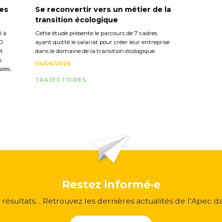
les
Se reconvertir vers un métier de la
transition écologique
é à
Cette étude présente le parcours de 7 cadres
CO
ayant quitté le salariat pour créer leur entreprise
et
dans le domaine de la transition écologique.
s
04/06/2026
les,
TRAJECTOIRES
Restez informé·e
, résultats… Retrouvez les dernières actualités de l’Apec d