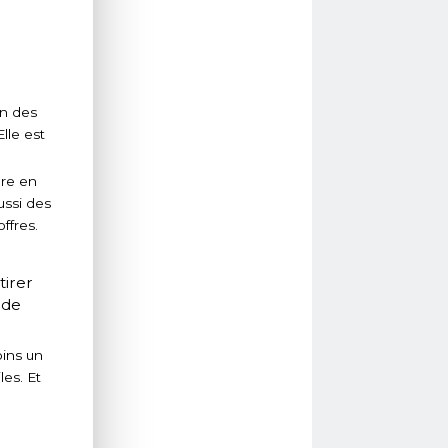
in des
lle est
dre en
ussi des
ffres.
tirer
 de
oins un
les. Et