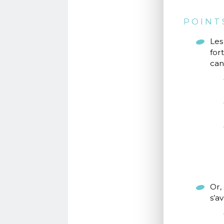
POINT
Les
for
can
Or,
s’a