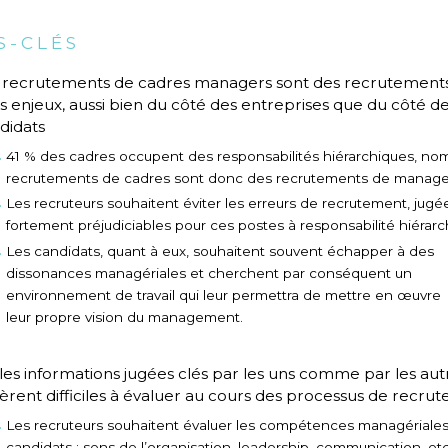
S-CLÉS
 recrutements de cadres managers sont des recrutement
ts enjeux, aussi bien du côté des entreprises que du côté d
didats
41 % des cadres occupent des responsabilités hiérarchiques, no
recrutements de cadres sont donc des recrutements de manage
Les recruteurs souhaitent éviter les erreurs de recrutement, jugé
fortement préjudiciables pour ces postes à responsabilité hiérarc
Les candidats, quant à eux, souhaitent souvent échapper à des
dissonances managériales et cherchent par conséquent un
environnement de travail qui leur permettra de mettre en œuvre
leur propre vision du management.
 les informations jugées clés par les uns comme par les aut
vèrent difficiles à évaluer au cours des processus de recru
Les recruteurs souhaitent évaluer les compétences managériale
candidats : sens de l’organisation, leadership, communication, etc