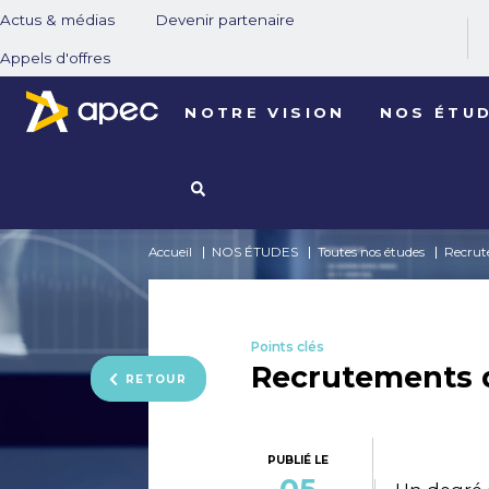
Actus & médias
Devenir partenaire
Appels d'offres
NOTRE VISION
NOS ÉTU
Accueil
NOS ÉTUDES
Toutes nos études
Recrut
Points clés
Recrutements 
RETOUR
PUBLIÉ LE