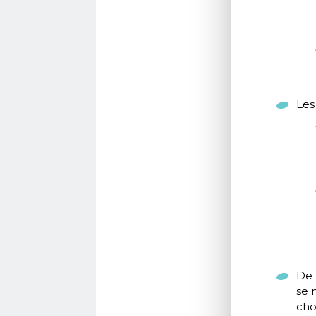
Les
De 
se 
cho