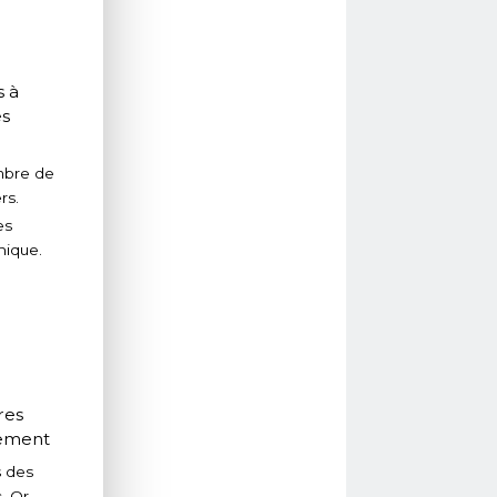
s à
es
mbre de
rs.
es
hique.
res
tement
s des
. Or