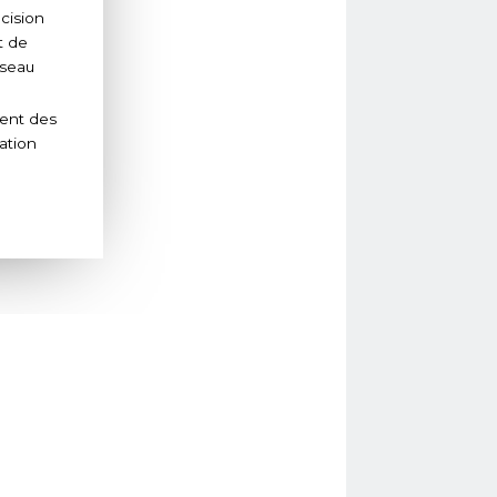
cision
t de
réseau
rent des
ation