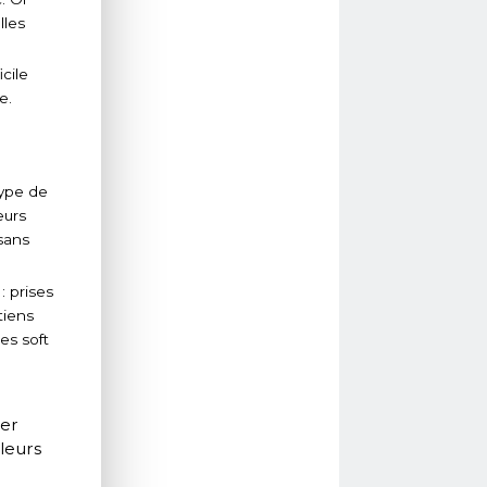
lles
cile
e.
type de
eurs
sans
: prises
tiens
es soft
ger
 leurs