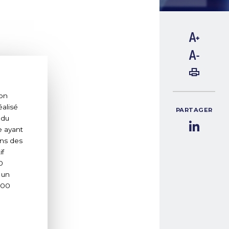
ion
éalisé
PARTAGER
 du
e ayant
ns des
if
0
 un
000
.