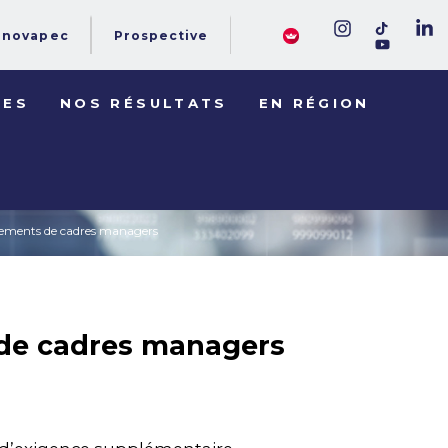
novapec
Prospective
DES
NOS RÉSULTATS
EN RÉGION
ements de cadres managers
de cadres managers