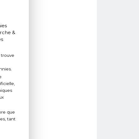
nies
erche &
es
e trouve
nnies.
e
icielle,
niques
ux
core que
es, tant