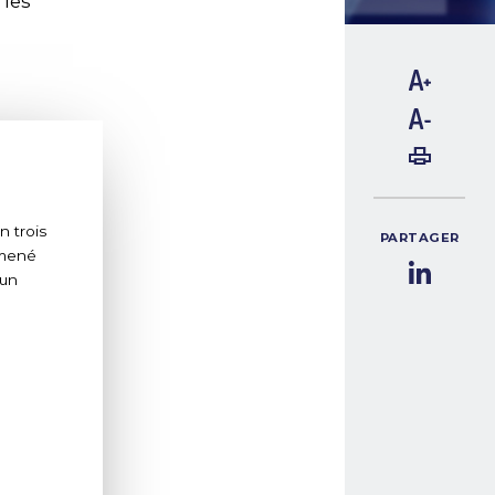
 les
n trois
PARTAGER
f mené
 un