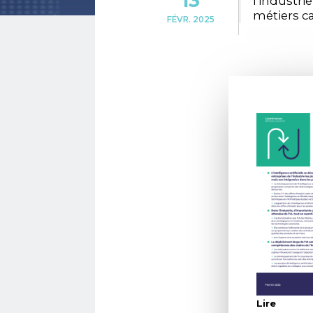
13
l'industri
métiers c
FÉVR. 2025
Lire