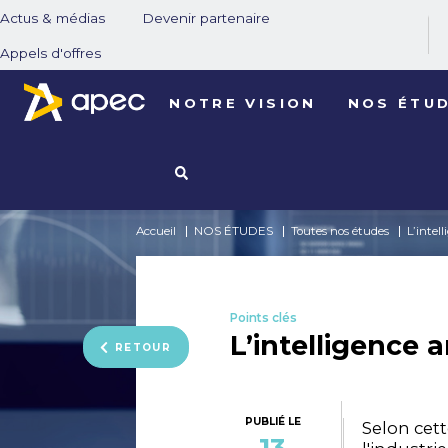
Actus & médias
Devenir partenaire
Appels d'offres
NOTRE VISION
NOS ÉTU
Accueil
NOS ÉTUDES
Toutes nos études
L’intell
Points clés
L’intelligence a
RETOUR
PUBLIÉ LE
Selon cett