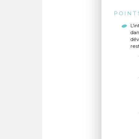
POINT
L’i
dan
dév
res