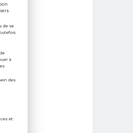
tion
iers
s de se
outefois
 de
buer à
des
sein des
nces et