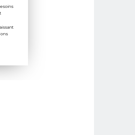
besoins
t
aissant
ions