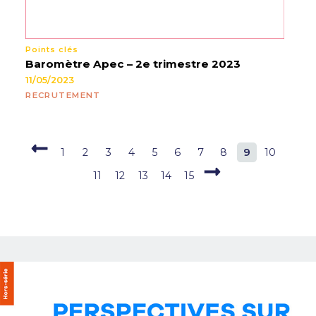
Points clés
Baromètre Apec – 2e trimestre 2023
11/05/2023
RECRUTEMENT
1
2
3
4
5
6
7
8
9
10
11
12
13
14
15