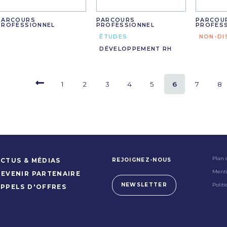
PARCOURS
PARCOURS
PARCOU
PROFESSIONNEL
PROFESSIONNEL
PROFES
ÉTUDES
NON-DI
DÉVELOPPEMENT RH
1
2
3
4
5
6
7
8
Plan 
REJOIGNEZ-NOUS
CTUS & MÉDIAS
Menti
DEVENIR PARTENAIRE
Polit
NEWSLETTER
APPELS D'OFFRES