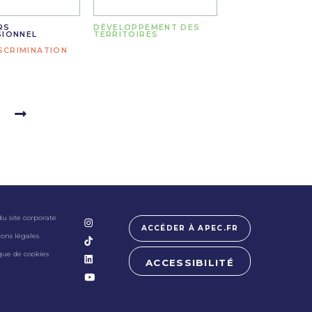
RS
DÉVELOPPEMENT DES
SIONNEL
TERRITOIRES
SCRIMINATION
du site corporate
ACCÉDER À APEC.FR
ons légales
ique de cookies
ACCESSIBILITÉ